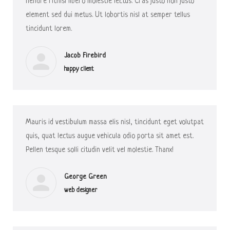
hendre ritnisl libero molestie lectus. Cras justo non justo
element sed dui metus. Ut lobortis nisl at semper tellus
tincidunt lorem.
Jacob Firebird
happy client
Mauris id vestibulum massa elis nisl, tincidunt eget volutpat
quis, quat lectus augue vehicula odio porta sit amet est.
Pellen tesque solli citudin velit vel molestie. Thanx!
George Green
web designer