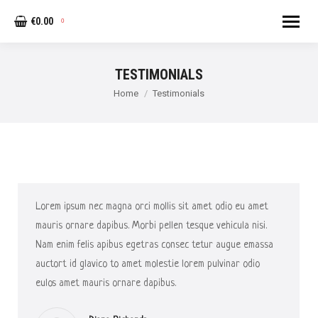
€
0.00
0
TESTIMONIALS
Home
Testimonials
You are here:
Lorem ipsum nec magna orci mollis sit amet odio eu amet
mauris ornare dapibus. Morbi pellen tesque vehicula nisi.
Nam enim felis apibus egetras consec tetur augue emassa
auctort id glavico to amet molestie lorem pulvinar odio
eulos amet mauris ornare dapibus.